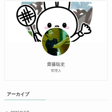
齋藤聡史
管理人
アーカイブ