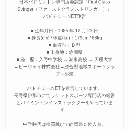
日本バドミントン専門店会認定『First Class
Stringer（ファーストクラスストリンガー）』
バドチュー.NET運営
■ 生年月日：1985 年 12 月 23 日
■ 身長(cm) / 体重(kg)：179cm / 68kg
■ 血液型：Ｂ型
■ 出身地：静岡県
■ 経 歴：入野中学校 → 湖東高校 → 天理大学
→ビーウェイ株式会社→総合型地域スポーツクラ
ブ→起業
バドチュー.NETを運営しています。
長野県伊那市にてラケットスポーツ専門店の経営
とバドミントンインストラクターをやっていま
す。
中学時代は棒高跳びで静岡県５位入賞。