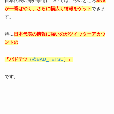
日本代表の海外事情については、今のところ
SNS
が一番はやく、さらに幅広く情報をゲット
できま
す。
特に
日本代表の情報に強いのがツイッターアカウ
ントの
『バドテツ
（
@BAD_TETSU
）
』
です。