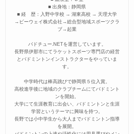
■ 出身地：静岡県
■ 経 歴：入野中学校 → 湖東高校 → 天理大学
→ビーウェイ株式会社→総合型地域スポーツクラ
ブ→起業
バドチュー.NETを運営しています。
長野県伊那市にてラケットスポーツ専門店の経営
とバドミントンインストラクターをやっていま
す。
中学時代は棒高跳びで静岡県５位入賞。
高校進学後に地域のクラブチームにてバドミント
ンを開始。
大学にて生涯教育に出会い、バドミントンと生涯
学習というテーマに興味を持つ。
長野では小中学生から大人までバドミントン指導
を展開。
バドミントンの上達や活性化には用具選びやメン