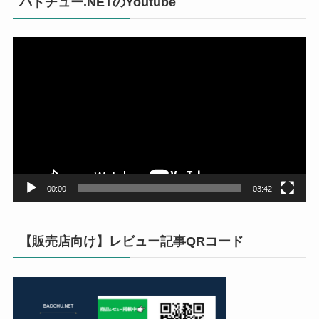
バドチュー.NETのYoutube
動
画
プ
レ
ー
ヤ
ー
00:00
03:42
【販売店向け】レビュー記事QRコード