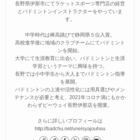
長野県伊那市にてラケットスポーツ専門店の経営
とバドミントンインストラクターをやっていま
す。
中学時代は棒高跳びで静岡県５位入賞。
高校進学後に地域のクラブチームにてバドミント
ンを開始。
大学にて生涯教育に出会い、バドミントンと生涯
学習というテーマに興味を持つ。
長野では小中学生から大人までバドミントン指導
を展開。
バドミントンの上達や活性化には用具選びやメン
テナンスが必要と考え、2021年コロナ渦にもかか
わらずビーウェイ長野伊那店を開業。
さらに詳しいプロフィールは
http://badchu.net/uneisyajouhou