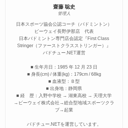
齋藤 聡史
管理人
日本スポーツ協会公認コーチ（バドミントン）
ビーウェイ長野伊那店 代表
日本バドミントン専門店会認定『First Class
Stringer（ファーストクラスストリンガー）』
バドチュー.NET運営
■ 生年月日：1985 年 12 月 23 日
■ 身長(cm) / 体重(kg)：179cm / 68kg
■ 血液型：Ｂ型
■ 出身地：静岡県
■ 経 歴：入野中学校 → 湖東高校 → 天理大学
→ビーウェイ株式会社→総合型地域スポーツクラ
ブ→起業
バドチュー.NETを運営しています。