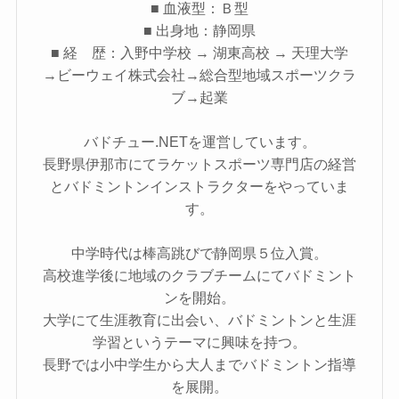
■ 血液型：Ｂ型
■ 出身地：静岡県
■ 経 歴：入野中学校 → 湖東高校 → 天理大学
→ビーウェイ株式会社→総合型地域スポーツクラ
ブ→起業
バドチュー.NETを運営しています。
長野県伊那市にてラケットスポーツ専門店の経営
とバドミントンインストラクターをやっていま
す。
中学時代は棒高跳びで静岡県５位入賞。
高校進学後に地域のクラブチームにてバドミント
ンを開始。
大学にて生涯教育に出会い、バドミントンと生涯
学習というテーマに興味を持つ。
長野では小中学生から大人までバドミントン指導
を展開。