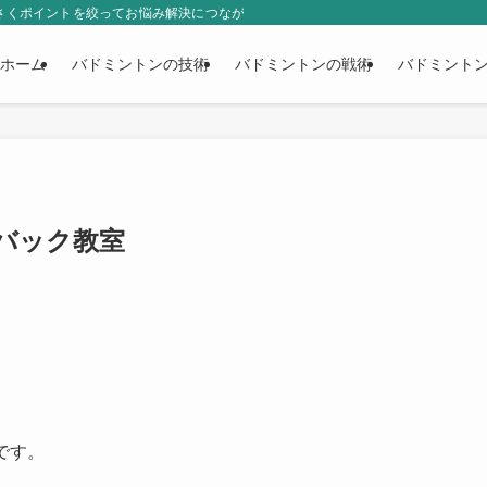
小さくポイントを絞ってお悩み解決につながるノウハウを発信していくメディアです
ホーム
バドミントンの技術
バドミントンの戦術
バドミント
バック教室
です。