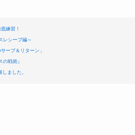
徹底練習！
スレシーブ編～
のサーブ＆リターン」
スの戦術』
催しました。