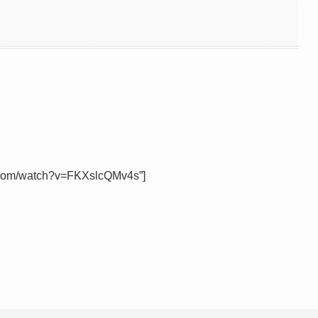
e.com/watch?v=FKXslcQMv4s”]