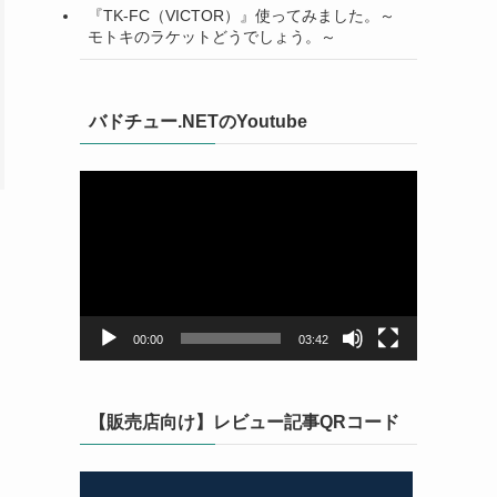
『TK-FC（VICTOR）』使ってみました。～
モトキのラケットどうでしょう。～
バドチュー.NETのYoutube
動
画
プ
レ
ー
ヤ
ー
00:00
03:42
【販売店向け】レビュー記事QRコード